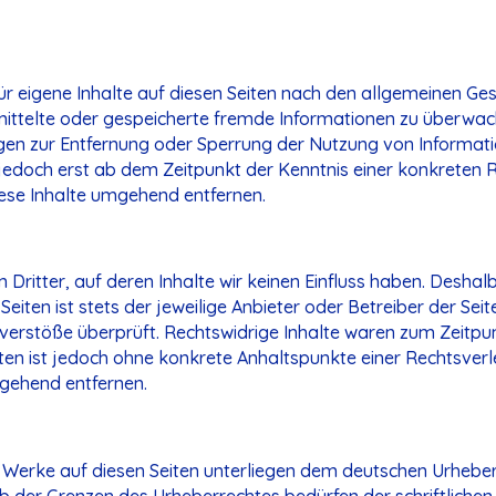
ür eigene Inhalte auf diesen Seiten nach den allgemeinen Ges
ermittelte oder gespeicherte fremde Informationen zu überw
tungen zur Entfernung oder Sperrung der Nutzung von Informa
t jedoch erst ab dem Zeitpunkt der Kenntnis einer konkrete
ese Inhalte umgehend entfernen.
Dritter, auf deren Inhalte wir keinen Einfluss haben. Deshal
eiten ist stets der jeweilige Anbieter oder Betreiber der Seit
erstöße überprüft. Rechtswidrige Inhalte waren zum Zeitpunk
eiten ist jedoch ohne konkrete Anhaltspunkte einer Rechtsve
gehend entfernen.
nd Werke auf diesen Seiten unterliegen dem deutschen Urheber
 der Grenzen des Urheberrechtes bedürfen der schriftlichen 